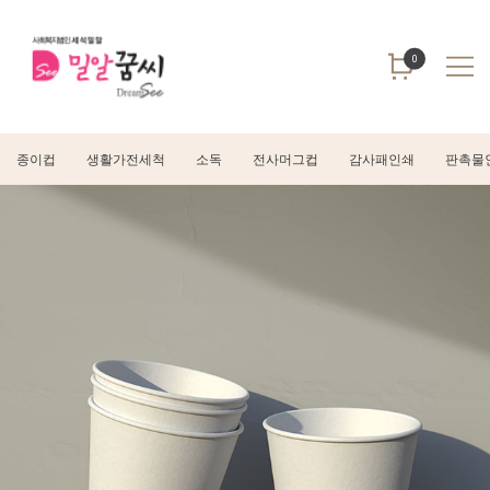
0
종이컵
생활가전세척
소독
전사머그컵
감사패인쇄
판촉물