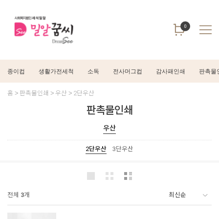
0
종이컵
생활가전세척
소독
전사머그컵
감사패인쇄
판촉물
홈
판촉물인쇄
우산
2단우산
판촉물인쇄
우산
2단우산
3단우산
전체
3
개