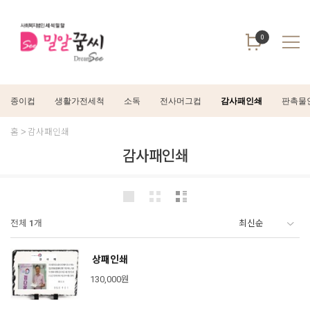
0
종이컵
생활가전세척
소독
전사머그컵
감사패인쇄
판촉물
홈
감사패인쇄
감사패인쇄
전체
1
개
상패인쇄
130,000원