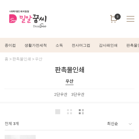
0
종이컵
생활가전세척
소독
전사머그컵
감사패인쇄
판촉물
홈
판촉물인쇄
우산
판촉물인쇄
우산
2단우산
3단우산
전체
3
개